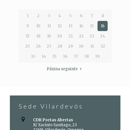
1
2
3
4
5
6
7
8
9
10
11
12
13
14
15
16
17
18
19
20
21
22
23
24
25
26
27
28
29
30
31
32
33
34
35
36
37
38
39
Páxina seguinte
Sede Vilardevós
CDR Portas Abertas
R/ Xacinto Santiago, 23
32616, Vilardevós, Ourense