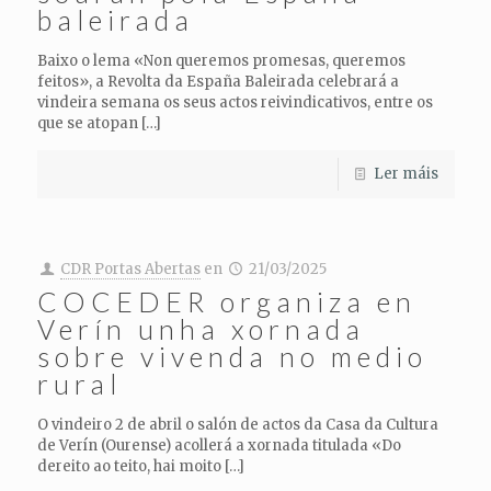
baleirada
Baixo o lema «Non queremos promesas, queremos
feitos», a Revolta da España Baleirada celebrará a
vindeira semana os seus actos reivindicativos, entre os
que se atopan
[…]
Ler máis
CDR Portas Abertas
en
21/03/2025
COCEDER organiza en
Verín unha xornada
sobre vivenda no medio
rural
O vindeiro 2 de abril o salón de actos da Casa da Cultura
de Verín (Ourense) acollerá a xornada titulada «Do
dereito ao teito, hai moito
[…]