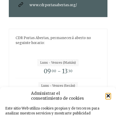
www.cdrportasabertas.org/
CDR Portas Abertas, permanecerá aberto no
seguinte horario:
Luns - Venres (Mañán)
09
- 13
00
30
Luns - Venres (Serán)
15
- 19
Administrar el
00
00
consentimiento de cookies
Este sitio Web utiliza cookies propias y de terceros para
analizar nuestros servicios y mostrarte publicidad
Facebook
Instagram
Twitter
TikTok