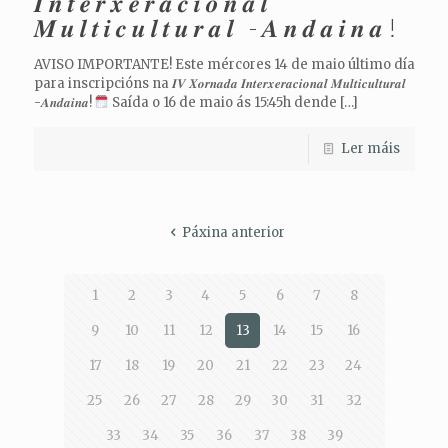
𝑰𝒏𝒕𝒆𝒓𝒙𝒆𝒓𝒂𝒄𝒊𝒐𝒏𝒂𝒍
𝑴𝒖𝒍𝒕𝒊𝒄𝒖𝒍𝒕𝒖𝒓𝒂𝒍 -𝑨𝒏𝒅𝒂𝒊𝒏𝒂!
AVISO IMPORTANTE! Este mércores 14 de maio último día
para inscripcións na 𝑰𝑽 𝑿𝒐𝒓𝒏𝒂𝒅𝒂 𝑰𝒏𝒕𝒆𝒓𝒙𝒆𝒓𝒂𝒄𝒊𝒐𝒏𝒂𝒍 𝑴𝒖𝒍𝒕𝒊𝒄𝒖𝒍𝒕𝒖𝒓𝒂𝒍
-𝑨𝒏𝒅𝒂𝒊𝒏𝒂!
Saída o 16 de maio ás 15:45h dende
[…]
Ler máis
Páxina anterior
1
2
3
4
5
6
7
8
9
10
11
12
13
14
15
16
17
18
19
20
21
22
23
24
25
26
27
28
29
30
31
32
33
34
35
36
37
38
39