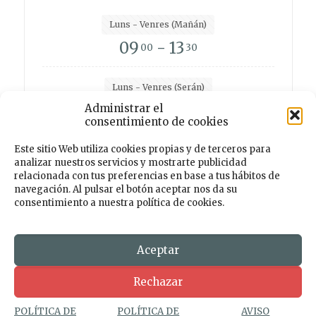
Luns - Venres (Mañán)
09
- 13
00
30
Luns - Venres (Serán)
15
- 19
Administrar el
00
00
consentimiento de cookies
Este sitio Web utiliza cookies propias y de terceros para
analizar nuestros servicios y mostrarte publicidad
Facebook
Instagram
Twitter
TikTok
relacionada con tus preferencias en base a tus hábitos de
navegación. Al pulsar el botón aceptar nos da su
consentimiento a nuestra política de cookies.
© 2026 Centro de Desenvolvemento Rural PORTAS
ABERTAS. Todos os dereitos reservados. Deseño e
Desenvolmemento
Aceptar
Rechazar
AVISO LEGAL
POLÍTICA DE PRIVACIDADE
POLÍTICA DE COOKIES
POLÍTICA DE
POLÍTICA DE
AVISO