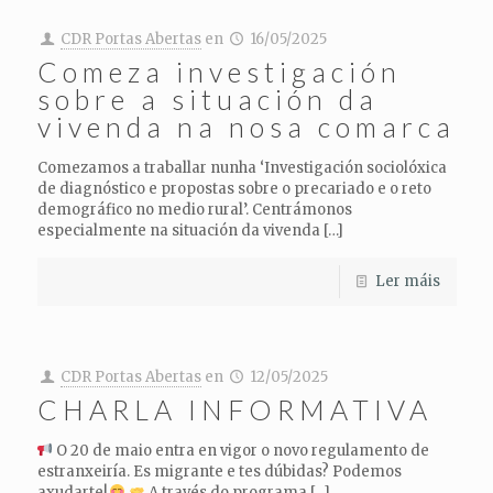
CDR Portas Abertas
en
16/05/2025
Comeza investigación
sobre a situación da
vivenda na nosa comarca
Comezamos a traballar nunha ‘Investigación sociolóxica
de diagnóstico e propostas sobre o precariado e o reto
demográfico no medio rural’. Centrámonos
especialmente na situación da vivenda
[…]
Ler máis
CDR Portas Abertas
en
12/05/2025
CHARLA INFORMATIVA
O 20 de maio entra en vigor o novo regulamento de
estranxeiría. Es migrante e tes dúbidas? Podemos
axudarte!
A través do programa
[…]