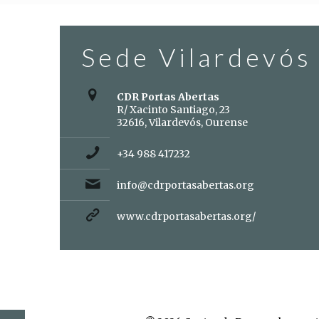
Sede Vilardevós
CDR Portas Abertas
R/ Xacinto Santiago, 23
32616, Vilardevós, Ourense
+34 988 417232
info@cdrportasabertas.org
www.cdrportasabertas.org/