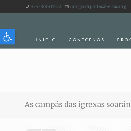
+34 988 417232
info@cdrportasabertas.org
Abrir barra de herramientas
INICIO
COÑÉCENOS
PRO
As campás das igrexas soarán