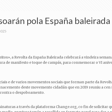
soarán pola España baleirada
2025
s», a Revolta da España Baleirada celebrará a vindeira semana o
ctura de manifesto e toque de campás, para conmemorar o VI aniv
ciais e de varios movementos sociais que forman parte da Revol
do nacemento deste movemento cidadán que en 2019 reuniu a cen 
ta contra o despoboamento.
e sinaturas a través da plataforma Change.org, co fin de solicitar