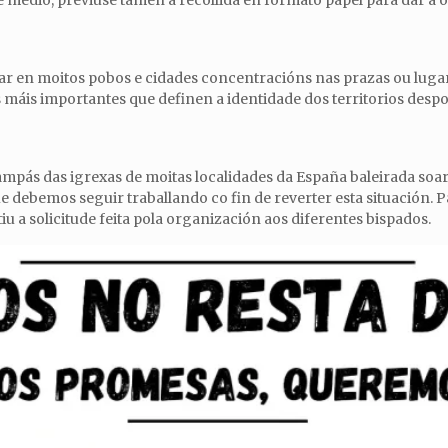
medio, previuse tamén a recollida en formato papel para dar a o
rar en moitos pobos e cidades concentracións nas prazas ou luga
s máis importantes que definen a identidade dos territorios desp
s campás das igrexas de moitas localidades da España baleirada so
ebemos seguir traballando co fin de reverter esta situación. P
 a solicitude feita pola organización aos diferentes bispados.