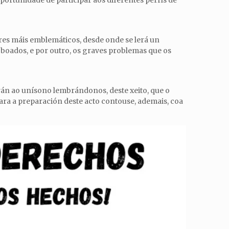
portunidade de participar aos diferentes perfís de
res máis emblemáticos, desde onde se lerá un
oboados, e por outro, os graves problemas que os
arán ao unísono lembrándonos, deste xeito, que o
ara a preparación deste acto contouse, ademais, coa