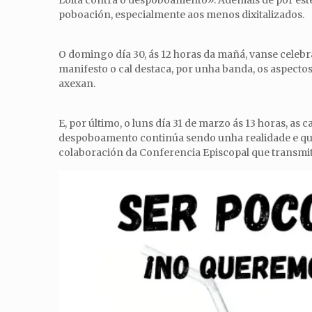
Loita contra o despoboamento». Ademais de por este 
poboación, especialmente aos menos dixitalizados.
O domingo día 30, ás 12 horas da mañá, vanse celeb
manifesto o cal destaca, por unha banda, os aspecto
axexan.
E, por último, o luns día 31 de marzo ás 13 horas, a
despoboamento continúa sendo unha realidade e que d
colaboración da Conferencia Episcopal que transmitiu