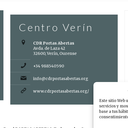
Centro Verín
CDR Portas Abertas
Avda. de Laza 42
32600, Verín, Ourense
+34 988540590
info@cdrportasabertas.org
www.cdrportasabertas.org/
Este sitio Web 
servicios y mos
base a tus hábi
consentimiento 