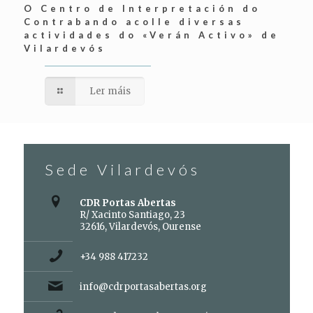
O Centro de Interpretación do
Contrabando acolle diversas
actividades do «Verán Activo» de
Vilardevós
Ler máis
Sede Vilardevós
CDR Portas Abertas
R/ Xacinto Santiago, 23
32616, Vilardevós, Ourense
+34 988 417232
info@cdrportasabertas.org