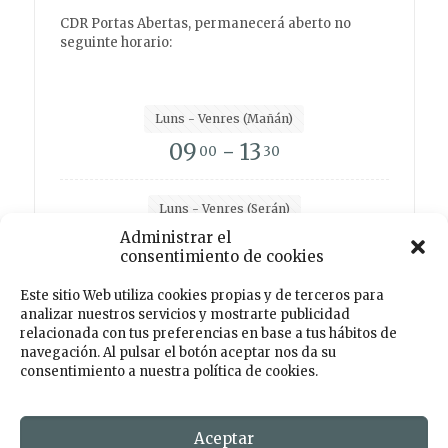
CDR Portas Abertas, permanecerá aberto no
seguinte horario:
Luns - Venres (Mañán)
09
- 13
00
30
Luns - Venres (Serán)
Administrar el
15
- 19
00
00
consentimiento de cookies
Este sitio Web utiliza cookies propias y de terceros para
analizar nuestros servicios y mostrarte publicidad
Facebook
Instagram
Twitter
TikTok
relacionada con tus preferencias en base a tus hábitos de
navegación. Al pulsar el botón aceptar nos da su
consentimiento a nuestra política de cookies.
© 2026 Centro de Desenvolvemento Rural PORTAS
ABERTAS. Todos os dereitos reservados. Deseño e
Desenvolmemento
Aceptar