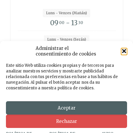
Luns - Venres (Mañán)
09
- 13
00
30
Luns - Venres (Serán)
15
- 19
Administrar el
00
00
consentimiento de cookies
Este sitio Web utiliza cookies propias y de terceros para
analizar nuestros servicios y mostrarte publicidad
Facebook
Instagram
Twitter
TikTok
relacionada con tus preferencias en base a tus hábitos de
navegación. Al pulsar el botón aceptar nos da su
consentimiento a nuestra política de cookies.
© 2026 Centro de Desenvolvemento Rural PORTAS
ABERTAS. Todos os dereitos reservados. Deseño e
Desenvolmemento
Aceptar
Rechazar
AVISO LEGAL
POLÍTICA DE PRIVACIDADE
POLÍTICA DE COOKIES