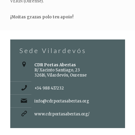
VERÍN (Ourense).
¡Moitas grazas polo teu apoio!
Sede Vilardevós
CDR Portas Abertas
R/ Xacinto Santiago, 23
32616, Vilardevós, Ourense
+34 988 417232
info@cdrportasabertas.org
www.cdrportasabertas.org/