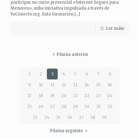
participar no curso presencial «Internet Seguro para
Menores», unha iniciativa impulsada a través de
YoConecto.org. Esta formación
[…]
Ler máis
Páxina anterior
1
2
3
4
5
6
7
8
9
10
11
12
13
14
15
16
17
18
19
20
21
22
23
24
25
26
27
28
29
30
31
32
33
34
35
36
37
38
39
Páxina seguinte