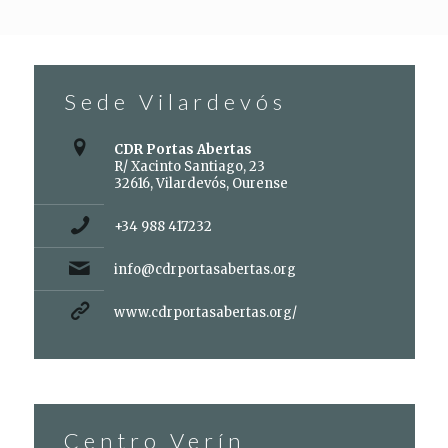
Sede Vilardevós
CDR Portas Abertas
R/ Xacinto Santiago, 23
32616, Vilardevós, Ourense
+34 988 417232
info@cdrportasabertas.org
www.cdrportasabertas.org/
Centro Verín