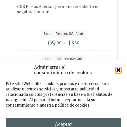
CDR Portas Abertas, permanecerá aberto no
seguinte horario:
Luns - Venres (Mañán)
09
- 13
00
30
Luns - Venres (Serán)
15
- 19
Administrar el
00
00
consentimiento de cookies
Este sitio Web utiliza cookies propias y de terceros para
analizar nuestros servicios y mostrarte publicidad
Facebook
Instagram
Twitter
TikTok
relacionada con tus preferencias en base a tus hábitos de
navegación. Al pulsar el botón aceptar nos da su
consentimiento a nuestra política de cookies.
© 2026 Centro de Desenvolvemento Rural PORTAS
ABERTAS. Todos os dereitos reservados. Deseño e
Desenvolmemento
Aceptar