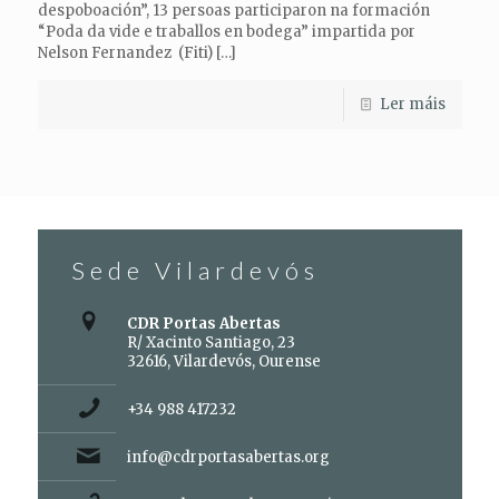
despoboación”, 13 persoas participaron na formación
“Poda da vide e traballos en bodega” impartida por
Nelson Fernandez (Fiti)
[…]
Ler máis
Sede Vilardevós
CDR Portas Abertas
R/ Xacinto Santiago, 23
32616, Vilardevós, Ourense
+34 988 417232
info@cdrportasabertas.org