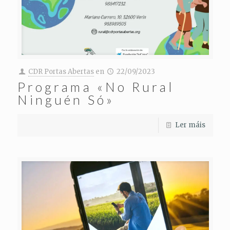
CDR Portas Abertas
en
22/09/2023
Programa «No Rural
Ninguén Só»
Ler máis