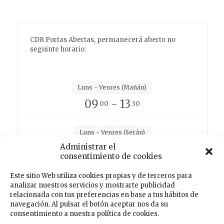
CDR Portas Abertas, permanecerá aberto no
seguinte horario:
Luns - Venres (Mañán)
09
- 13
00
30
Luns - Venres (Serán)
15
- 19
Administrar el
00
00
consentimiento de cookies
Este sitio Web utiliza cookies propias y de terceros para
analizar nuestros servicios y mostrarte publicidad
Facebook
Instagram
Twitter
TikTok
relacionada con tus preferencias en base a tus hábitos de
navegación. Al pulsar el botón aceptar nos da su
consentimiento a nuestra política de cookies.