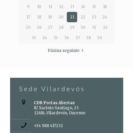
9
10
11
12
13
14
15
16
17
18
19
20
21
22
23
24
25
26
27
28
29
30
31
32
33
34
35
36
37
38
39
Páxina seguinte
Sede Vilardevós
CDR Portas Abertas
R/ Xacinto Santiago, 23
32616, Vilardevós, Ourense
+34 988 417232