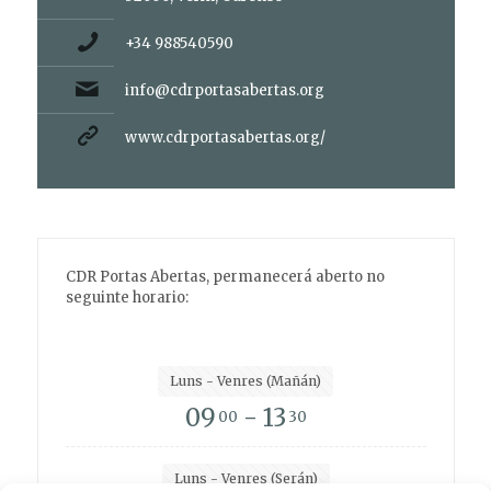
+34 988540590
info@cdrportasabertas.org
www.cdrportasabertas.org/
CDR Portas Abertas, permanecerá aberto no
seguinte horario:
Luns - Venres (Mañán)
09
- 13
00
30
Luns - Venres (Serán)