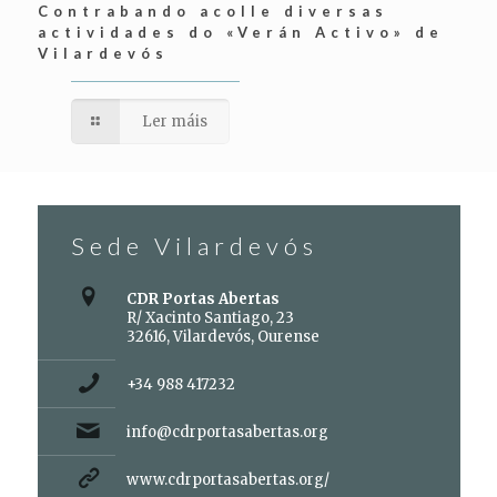
Contrabando acolle diversas
actividades do «Verán Activo» de
Vilardevós
Ler máis
Sede Vilardevós
CDR Portas Abertas
R/ Xacinto Santiago, 23
32616, Vilardevós, Ourense
+34 988 417232
info@cdrportasabertas.org
www.cdrportasabertas.org/