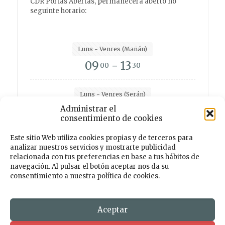
CDR Portas Abertas, permanecerá aberto no
seguinte horario:
Luns - Venres (Mañán)
09
- 13
00
30
Luns - Venres (Serán)
Administrar el
15
- 19
00
00
consentimiento de cookies
Este sitio Web utiliza cookies propias y de terceros para
analizar nuestros servicios y mostrarte publicidad
Facebook
Instagram
Twitter
TikTok
relacionada con tus preferencias en base a tus hábitos de
navegación. Al pulsar el botón aceptar nos da su
consentimiento a nuestra política de cookies.
© 2026 Centro de Desenvolvemento Rural PORTAS
ABERTAS. Todos os dereitos reservados. Deseño e
Desenvolmemento
Aceptar