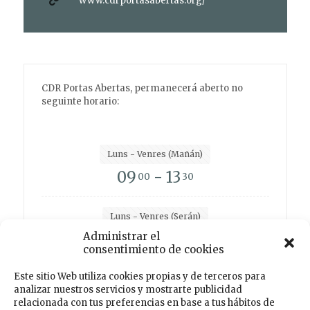
www.cdrportasabertas.org/
CDR Portas Abertas, permanecerá aberto no
seguinte horario:
Luns - Venres (Mañán)
09
- 13
00
30
Luns - Venres (Serán)
15
- 19
Administrar el
00
00
consentimiento de cookies
Este sitio Web utiliza cookies propias y de terceros para
analizar nuestros servicios y mostrarte publicidad
Facebook
Instagram
Twitter
TikTok
relacionada con tus preferencias en base a tus hábitos de