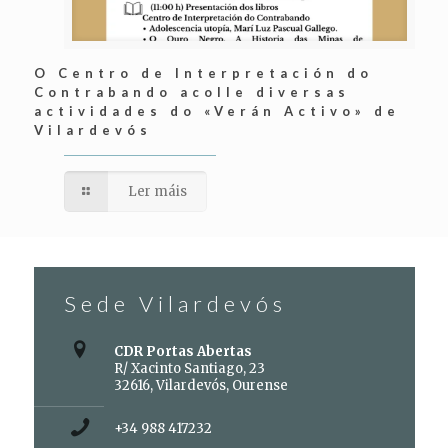
O Centro de Interpretación do
Contrabando acolle diversas
actividades do «Verán Activo» de
Vilardevós
Ler máis
Sede Vilardevós
CDR Portas Abertas
R/ Xacinto Santiago, 23
32616, Vilardevós, Ourense
+34 988 417232