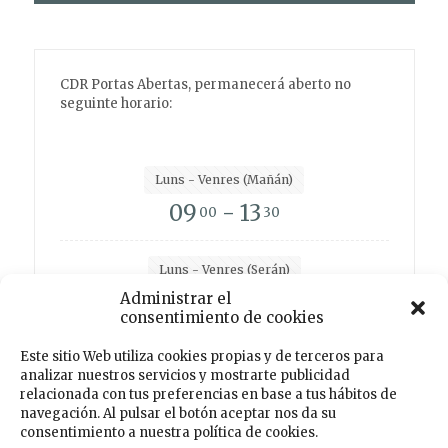
CDR Portas Abertas, permanecerá aberto no
seguinte horario:
Luns - Venres (Mañán)
09
- 13
00
30
Luns - Venres (Serán)
15
- 19
Administrar el
00
00
consentimiento de cookies
Este sitio Web utiliza cookies propias y de terceros para
analizar nuestros servicios y mostrarte publicidad
Facebook
Instagram
Twitter
TikTok
relacionada con tus preferencias en base a tus hábitos de
navegación. Al pulsar el botón aceptar nos da su
consentimiento a nuestra política de cookies.