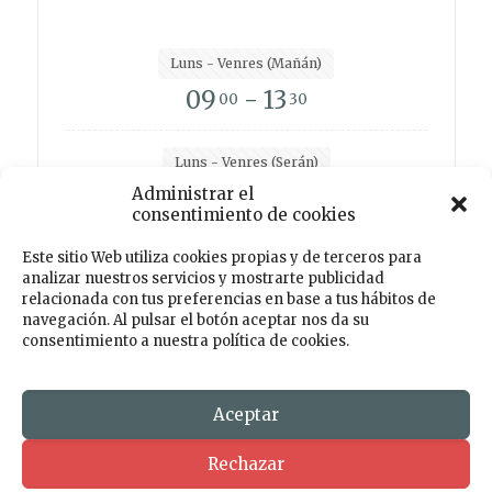
Luns - Venres (Mañán)
09
- 13
00
30
Luns - Venres (Serán)
Administrar el
15
- 19
00
00
consentimiento de cookies
Este sitio Web utiliza cookies propias y de terceros para
analizar nuestros servicios y mostrarte publicidad
Facebook
Instagram
Twitter
TikTok
relacionada con tus preferencias en base a tus hábitos de
navegación. Al pulsar el botón aceptar nos da su
consentimiento a nuestra política de cookies.
© 2026 Centro de Desenvolvemento Rural PORTAS
ABERTAS. Todos os dereitos reservados. Deseño e
Desenvolmemento
Aceptar
Rechazar
AVISO LEGAL
POLÍTICA DE PRIVACIDADE