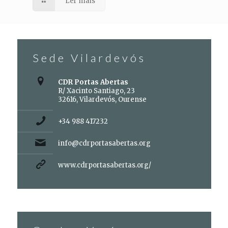
Ler máis
Sede Vilardevós
CDR Portas Abertas
R/ Xacinto Santiago, 23
32616, Vilardevós, Ourense
+34 988 417232
info@cdrportasabertas.org
www.cdrportasabertas.org/