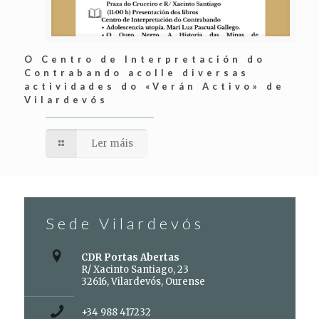
O Centro de Interpretación do
Contrabando acolle diversas
actividades do «Verán Activo» de
Vilardevós
Ler máis
Sede Vilardevós
CDR Portas Abertas
R/ Xacinto Santiago, 23
32616, Vilardevós, Ourense
+34 988 417232