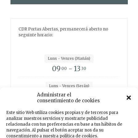
CDR Portas Abertas, permanecerá aberto no
seguinte horario:
Luns - Venres (Mañán)
09
- 13
00
30
Luns - Venres (Serán)
Administrar el
15
- 19
00
00
consentimiento de cookies
Este sitio Web utiliza cookies propias y de terceros para
analizar nuestros servicios y mostrarte publicidad
Facebook
Instagram
Twitter
TikTok
relacionada con tus preferencias en base a tus hábitos de
navegación. Al pulsar el botón aceptar nos da su
consentimiento a nuestra política de cookies.