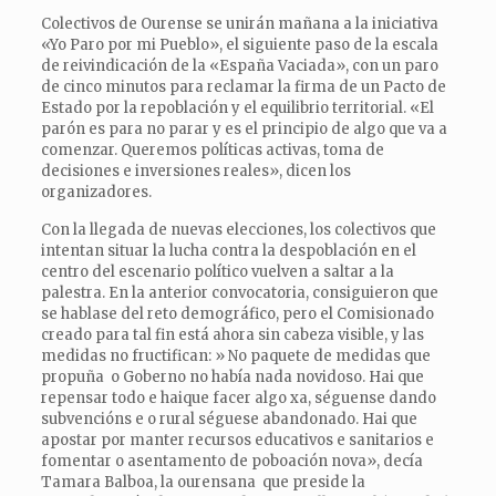
Colectivos de Ourense se unirán mañana a la iniciativa
«Yo Paro por mi Pueblo», el siguiente paso de la escala
de reivindicación de la «España Vaciada», con un paro
de cinco minutos para reclamar la firma de un Pacto de
Estado por la repoblación y el equilibrio territorial. «El
parón es para no parar y es el principio de algo que va a
comenzar. Queremos políticas activas, toma de
decisiones e inversiones reales», dicen los
organizadores.
Con la llegada de nuevas elecciones, los colectivos que
intentan situar la lucha contra la despoblación en el
centro del escenario político vuelven a saltar a la
palestra. En la anterior convocatoria, consiguieron que
se hablase del reto demográfico, pero el Comisionado
creado para tal fin está ahora sin cabeza visible, y las
medidas no fructifican: » No paquete de medidas que
propuña o Goberno no había nada novidoso. Hai que
repensar todo e haique facer algo xa, séguense dando
subvencións e o rural séguese abandonado. Hai que
apostar por manter recursos educativos e sanitarios e
fomentar o asentamento de poboación nova», decía
Tamara Balboa, la ourensana que preside la