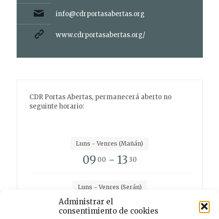
info@cdrportasabertas.org
www.cdrportasabertas.org/
CDR Portas Abertas, permanecerá aberto no
seguinte horario:
Luns - Venres (Mañán)
09
- 13
00
30
Luns - Venres (Serán)
15
- 19
Administrar el
00
00
consentimiento de cookies