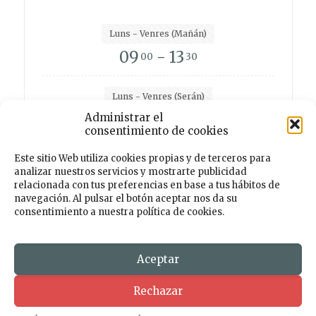
Luns - Venres (Mañán)
09
- 13
00
30
Luns - Venres (Serán)
15
- 19
Administrar el
00
00
consentimiento de cookies
Este sitio Web utiliza cookies propias y de terceros para
analizar nuestros servicios y mostrarte publicidad
Facebook
Instagram
Twitter
TikTok
relacionada con tus preferencias en base a tus hábitos de
navegación. Al pulsar el botón aceptar nos da su
consentimiento a nuestra política de cookies.
© 2026 Centro de Desenvolvemento Rural PORTAS
ABERTAS. Todos os dereitos reservados. Deseño e
Desenvolmemento
Aceptar
Rechazar
AVISO LEGAL
POLÍTICA DE PRIVACIDADE