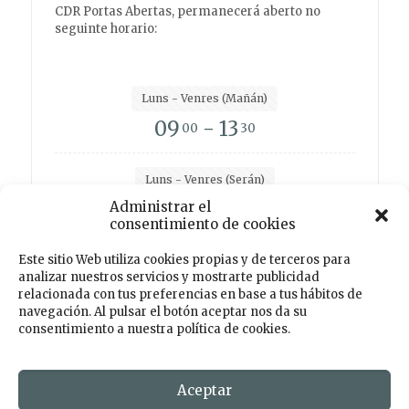
CDR Portas Abertas, permanecerá aberto no
seguinte horario:
Luns - Venres (Mañán)
09
- 13
00
30
Luns - Venres (Serán)
15
- 19
Administrar el
00
00
consentimiento de cookies
Este sitio Web utiliza cookies propias y de terceros para
analizar nuestros servicios y mostrarte publicidad
Facebook
Instagram
Twitter
TikTok
relacionada con tus preferencias en base a tus hábitos de
navegación. Al pulsar el botón aceptar nos da su
consentimiento a nuestra política de cookies.
© 2026 Centro de Desenvolvemento Rural PORTAS
ABERTAS. Todos os dereitos reservados. Deseño e
Desenvolmemento
Aceptar