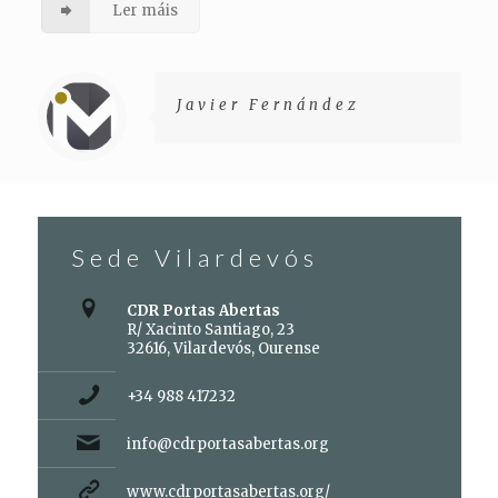
Ler máis
Javier Fernández
Sede Vilardevós
CDR Portas Abertas
R/ Xacinto Santiago, 23
32616, Vilardevós, Ourense
+34 988 417232
info@cdrportasabertas.org
www.cdrportasabertas.org/