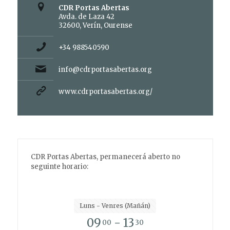
CDR Portas Abertas
Avda. de Laza 42
32600, Verín, Ourense
+34 988540590
info@cdrportasabertas.org
www.cdrportasabertas.org/
CDR Portas Abertas, permanecerá aberto no
seguinte horario:
Luns - Venres (Mañán)
09
- 13
00
30