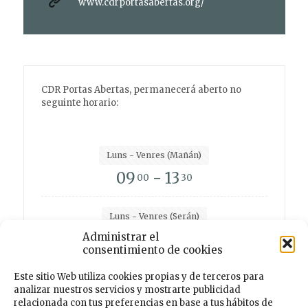
www.cdrportasabertas.org/
CDR Portas Abertas, permanecerá aberto no
seguinte horario:
Luns - Venres (Mañán)
09
- 13
00
30
Luns - Venres (Serán)
15
- 19
Administrar el
00
00
consentimiento de cookies
Este sitio Web utiliza cookies propias y de terceros para
analizar nuestros servicios y mostrarte publicidad
Facebook
Instagram
Twitter
TikTok
relacionada con tus preferencias en base a tus hábitos de