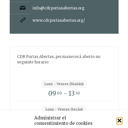
info@cdrportasabertas.org
www.cdrportasabertas.org/
CDR Portas Abertas, permanecerá aberto no
seguinte horario:
Luns - Venres (Mañán)
09
- 13
00
30
Luns - Venres (Serán)
15
- 19
Administrar el
00
00
consentimiento de cookies