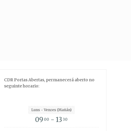
CDR Portas Abertas, permanecerá aberto no
seguinte horario:
Luns - Venres (Mañán)
09
- 13
00
30