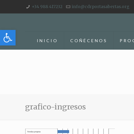
+34 988 417232
info@cdrportasabertas.org
Abrir barra de herramientas
INICIO
COÑÉCENOS
PRO
grafico-ingresos