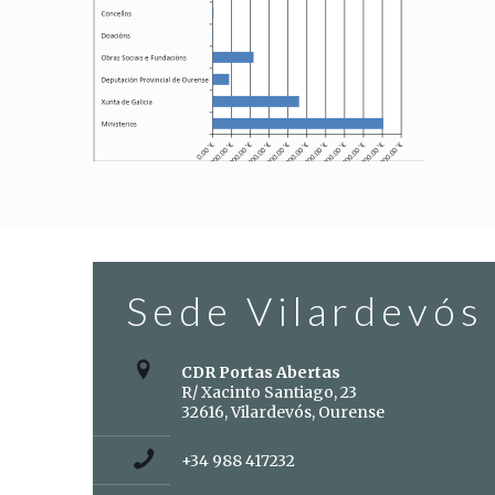
Sede Vilardevós
CDR Portas Abertas
R/ Xacinto Santiago, 23
32616, Vilardevós, Ourense
+34 988 417232