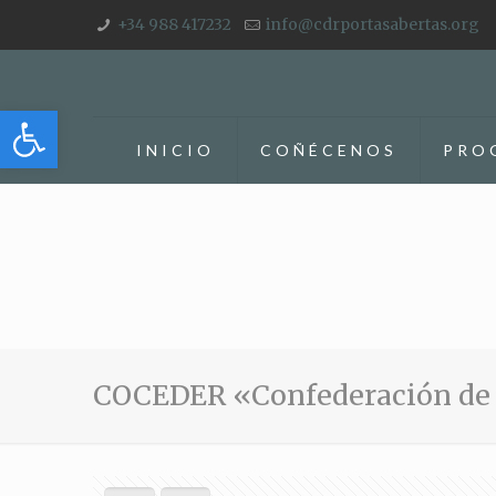
+34 988 417232
info@cdrportasabertas.org
Abrir barra de herramientas
INICIO
COÑÉCENOS
PRO
COCEDER «Confederación de C