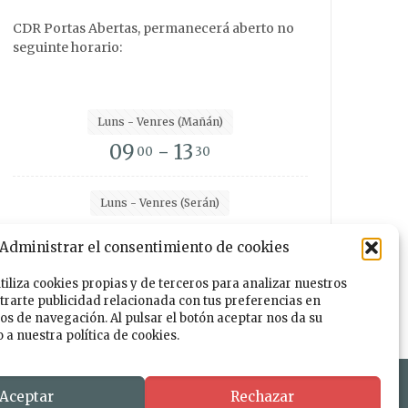
CDR Portas Abertas, permanecerá aberto no
seguinte horario:
Luns - Venres (Mañán)
09
- 13
00
30
Luns - Venres (Serán)
15
- 19
00
00
Administrar el consentimiento de cookies
utiliza cookies propias y de terceros para analizar nuestros
trarte publicidad relacionada con tus preferencias en
Facebook
Instagram
Twitter
TikTok
tos de navegación. Al pulsar el botón aceptar nos da su
a nuestra política de cookies.
ño e Desenvolmemento
Aceptar
Rechazar