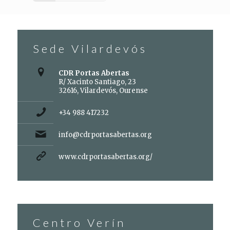
Sede Vilardevós
CDR Portas Abertas
R/ Xacinto Santiago, 23
32616, Vilardevós, Ourense
+34 988 417232
info@cdrportasabertas.org
www.cdrportasabertas.org/
Centro Verín