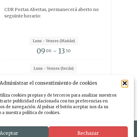
CDR Portas Abertas, permanecerá aberto no
seguinte horario:
Luns - Venres (Mañán)
09
- 13
00
30
Luns - Venres (Serán)
15
- 19
00
00
Administrar el consentimiento de cookies
utiliza cookies propias y de terceros para analizar nuestros
trarte publicidad relacionada con tus preferencias en
Facebook
Instagram
Twitter
TikTok
tos de navegación. Al pulsar el botón aceptar nos da su
a nuestra política de cookies.
ño e Desenvolmemento
Aceptar
Rechazar