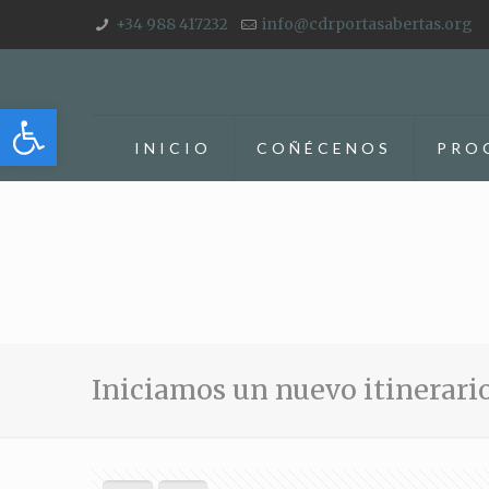
+34 988 417232
info@cdrportasabertas.org
Abrir barra de herramientas
INICIO
COÑÉCENOS
PRO
Iniciamos un nuevo itinerari