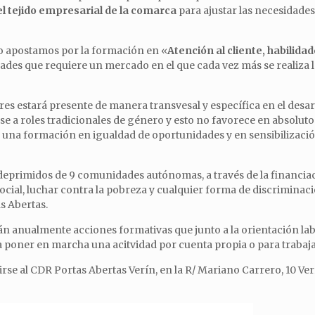
el tejido empresarial de la comarca
para ajustar las necesidades
so apostamos por la formación en «
Atención al cliente, habilida
dades que requiere un mercado en el que cada vez más se realiza l
s estará presente de manera transvesal y específica en el desar
 a roles tradicionales de género y esto no favorece en absoluto la
za una formación en igualdad de oportunidades y en sensibilizació
 deprimidos de 9 comunidades autónomas, a través de la financiac
ocial, luchar contra la pobreza y cualquier forma de discriminac
s Abertas.
rán anualmente acciones formativas que junto a la orientación l
a poner en marcha una acitvidad por cuenta propia o para trabaja
rse al CDR Portas Abertas Verín, en la R/ Mariano Carrero, 10 Ver