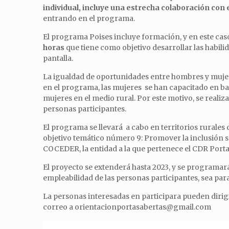
individual, incluye una estrecha colaboración con 
entrando en el programa.
El programa Poises incluye formación, y en este ca
horas
que tiene como objetivo desarrollar las habili
pantalla.
La igualdad de oportunidades entre hombres y mujere
en el programa, las mujeres se han capacitado en base
mujeres en el medio rural. Por este motivo, se reali
personas participantes.
El programa se llevará a cabo en territorios rurales
objetivo temático número 9: Promover la inclusión s
COCEDER, la entidad a la que pertenece el CDR Porta
El proyecto se extenderá hasta 2023, y se programa
empleabilidad de las personas participantes, sea par
La personas interesadas en participara pueden dirigi
correo a orientacionportasabertas@gmail.com