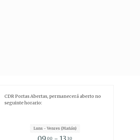
CDR Portas Abertas, permanecerá aberto no
seguinte horario:
Luns - Venres (Mañán)
09
- 13
00
30