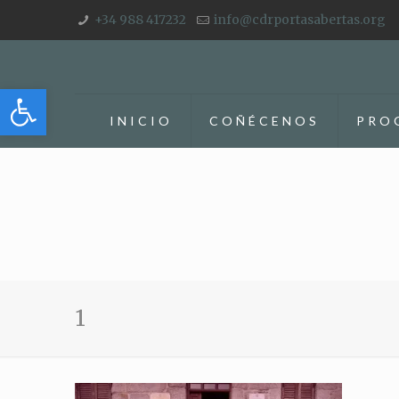
+34 988 417232
info@cdrportasabertas.org
Abrir barra de herramientas
INICIO
COÑÉCENOS
PRO
1