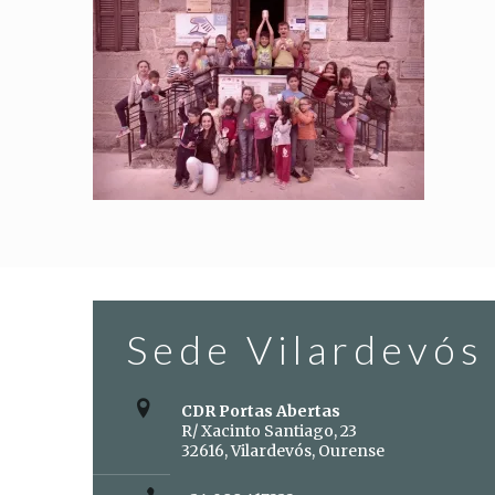
Sede Vilardevós
CDR Portas Abertas
R/ Xacinto Santiago, 23
32616, Vilardevós, Ourense